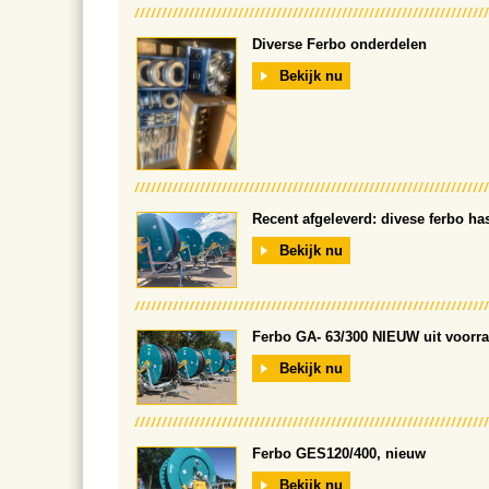
Diverse Ferbo onderdelen
Bekijk nu
Recent afgeleverd: divese ferbo ha
Bekijk nu
Ferbo GA- 63/300 NIEUW uit voorra
Bekijk nu
Ferbo GES120/400, nieuw
Bekijk nu