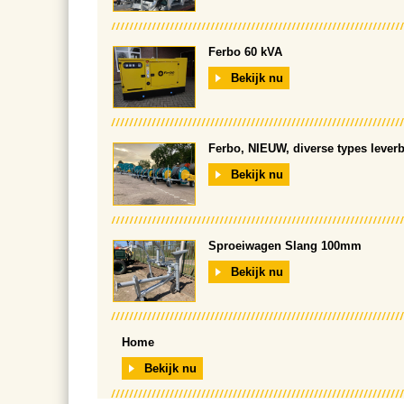
Ferbo 60 kVA
Bekijk nu
Ferbo, NIEUW, diverse types lever
Bekijk nu
Sproeiwagen Slang 100mm
Bekijk nu
Home
Bekijk nu