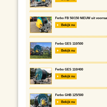
Ferbo FB 50/150 NIEUW uit voorraa
Bekijk nu
Ferbo GES 110/500
Bekijk nu
Ferbo GES 110/400
Bekijk nu
Ferbo GHB 125/500
Bekijk nu