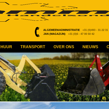
ALGEMEEN/ADMINISTRATIE
+31 (0)493 - 31 22 31
JAN (MAGAZIJN)
+31 (0)6 - 47 00 50 42
RHUUR
TRANSPORT
OVER ONS
NIEUWS