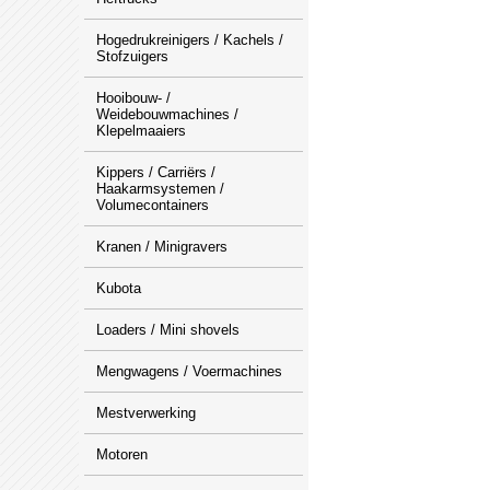
Hogedrukreinigers / Kachels /
Stofzuigers
Hooibouw- /
Weidebouwmachines /
Klepelmaaiers
Kippers / Carriërs /
Haakarmsystemen /
Volumecontainers
Kranen / Minigravers
Kubota
Loaders / Mini shovels
Mengwagens / Voermachines
Mestverwerking
Motoren