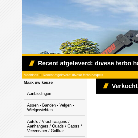
Recent afgeleverd: divese ferbo h
»
Machines
Recent afgeleverd: divese ferbo haspels
Maak uw keuze
Verkocht
Aanbiedingen
Assen - Banden - Velgen -
Wielgewichten
Auto's / Vrachtwagens /
Aanhangers / Quads / Gators /
Veevervoer / Golfkar