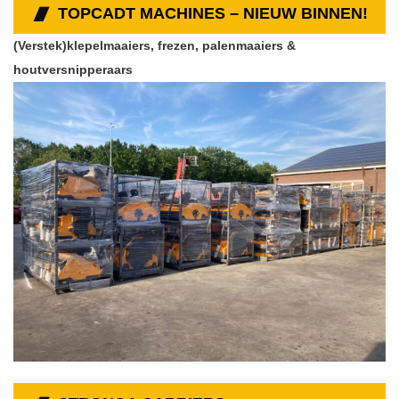
TOPCADT MACHINES – NIEUW BINNEN!
(Verstek)klepelmaaiers, frezen, palenmaaiers &
houtversnipperaars