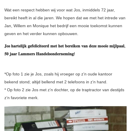
Wat een respect hebben wij voor wat Jos, inmiddels 72 jaar,
bereikt heeft in al die jaren. We hopen dat we met het intrede van
Jan, Willem en Monique het bedrijf een mooie toekomst kunnen
geven en het verder kunnen opbouwen.
𝐉𝐨𝐬 𝐡𝐚𝐫𝐭𝐞𝐥𝐢𝐣𝐤 𝐠𝐞𝐟𝐞𝐥𝐢𝐜𝐢𝐭𝐞𝐞𝐫𝐝 𝐦𝐞𝐭 𝐡𝐞𝐭 𝐛𝐞𝐫𝐞𝐢𝐤𝐞𝐧 𝐯𝐚𝐧 𝐝𝐞𝐳𝐞 𝐦𝐨𝐨𝐢𝐞 𝐦𝐢𝐣𝐥𝐩𝐚𝐚𝐥,
𝟓𝟎 𝐣𝐚𝐚𝐫 𝐋𝐚𝐦𝐦𝐞𝐫𝐬 𝐇𝐚𝐧𝐝𝐞𝐥𝐬𝐨𝐧𝐝𝐞𝐫𝐧𝐞𝐦𝐢𝐧𝐠!
*Op foto 1 zie je Jos, zoals hij vroeger op z’n oude kantoor
bekend stond; altijd bellend met 2 telefoons in z’n hand.
* Op foto 2 zie Jos met z’n dochter, op de traptractor van destijds
z’n favoriete merk.