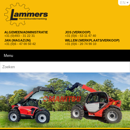
EN
ALGEMEEN/ADMINISTRATIE
JOS (VERKOOP)
+31 (0)493 - 31 22 31
+31 (0)6 - 53 11 47 40
JAN (MAGAZIJN)
WILLEM (WERKPLAATS/VERKOOP)
+31 (0)6 - 47 00 50 42
+31 (0)6 - 20 74 90 10
Menu