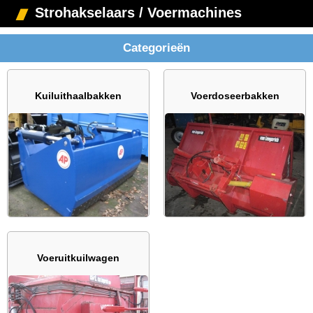
Strohakselaars / Voermachines
Categorieën
Kuiluithaalbakken
Voerdoseerbakken
Voeruitkuilwagen