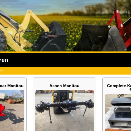
ren
ren
naar Manitou
Assen Manitou
Complete Ka