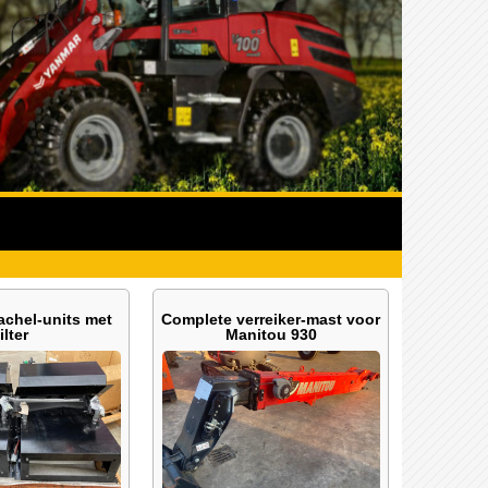
chel-units met
Complete verreiker-mast voor
filter
Manitou 930