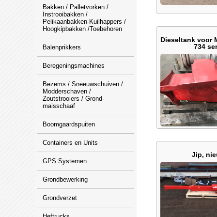
Bakken / Palletvorken /
Instrooibakken /
Pelikaanbakken-Kuilhappers /
Hoogkipbakken /Toebehoren
Dieseltank voor 
734 ser
Balenprikkers
Beregeningsmachines
Bezems / Sneeuwschuiven /
Modderschaven /
Zoutstrooiers / Grond-
maisschaaf
Boomgaardspuiten
Containers en Units
Jip, ni
GPS Systemen
Grondbewerking
Grondverzet
Heftrucks