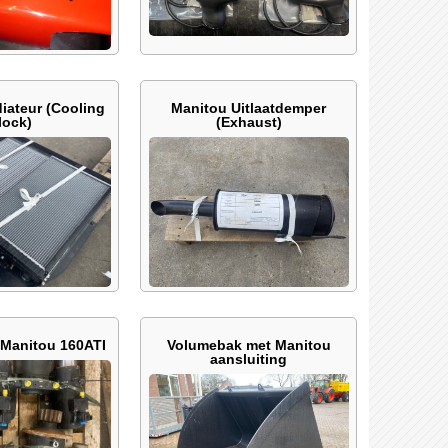
iateur (Cooling
Manitou Uitlaatdemper
lock)
(Exhaust)
Manitou 160ATI
Volumebak met Manitou
aansluiting