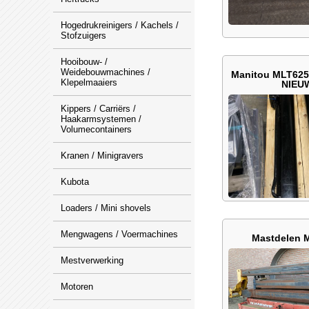
Hogedrukreinigers / Kachels /
Stofzuigers
Hooibouw- /
Weidebouwmachines /
Manitou MLT625 
Klepelmaaiers
NIEU
Kippers / Carriërs /
Haakarmsystemen /
Volumecontainers
Kranen / Minigravers
Kubota
Loaders / Mini shovels
Mengwagens / Voermachines
Mastdelen 
Mestverwerking
Motoren