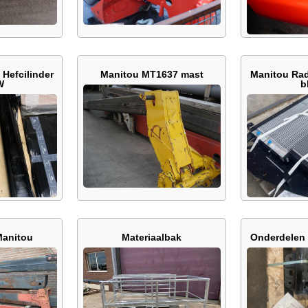
Hefcilinder
Manitou MT1637 mast
Manitou Rad
W
b
Manitou
Materiaalbak
Onderdelen 