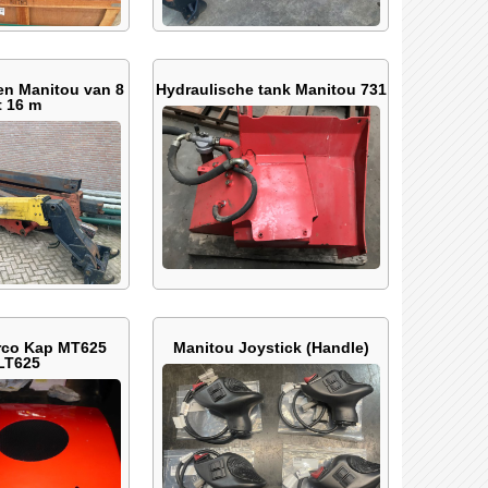
en Manitou van 8
Hydraulische tank Manitou 731
t 16 m
rco Kap MT625
Manitou Joystick (Handle)
LT625