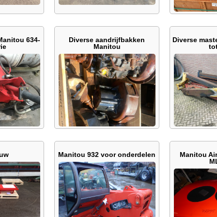
Manitou 634-
Diverse aandrijfbakken
Diverse mast
ie
Manitou
to
euw
Manitou 932 voor onderdelen
Manitou Ai
M