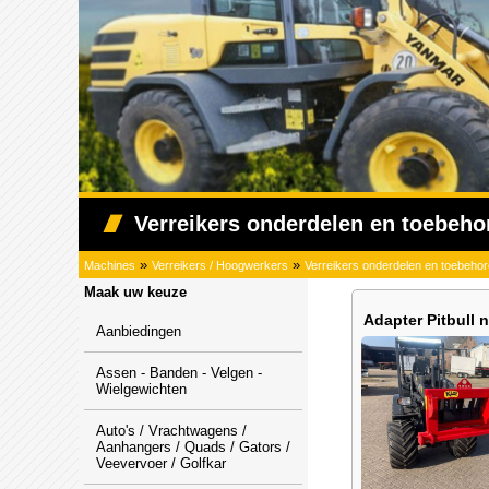
Verreikers onderdelen en toebeho
»
»
Machines
Verreikers / Hoogwerkers
Verreikers onderdelen en toebeho
Maak uw keuze
Adapter Pitbull 
Aanbiedingen
Assen - Banden - Velgen -
Wielgewichten
Auto's / Vrachtwagens /
Aanhangers / Quads / Gators /
Veevervoer / Golfkar