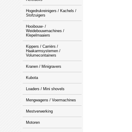
Hogedrukreinigers / Kachels /
Stofzuigers
Hooibouw- /
Weidebouwmachines /
Klepelmaaiers
Kippers / Carriërs /
Haakarmsystemen /
Volumecontainers
Kranen / Minigravers
Kubota
Loaders / Mini shovels
Mengwagens / Voermachines
Mestverwerking
Motoren