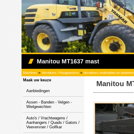
Manitou MT1637 mast
»
»
Machines
Verreikers / Hoogwerkers
Verreikers onderdelen en toebeho
Maak uw keuze
Manitou M
Aanbiedingen
Assen - Banden - Velgen -
Wielgewichten
Auto's / Vrachtwagens /
Aanhangers / Quads / Gators /
Veevervoer / Golfkar