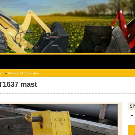
»
ren
Manitou MT1637 mast
T1637 mast
SP