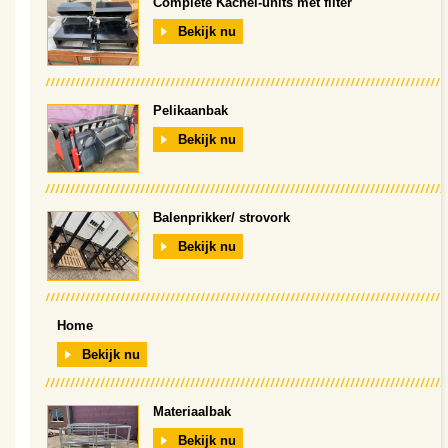
Complete Kachel-units met filter
Bekijk nu
Pelikaanbak
Bekijk nu
Balenprikker/ strovork
Bekijk nu
Home
Bekijk nu
Materiaalbak
Bekijk nu