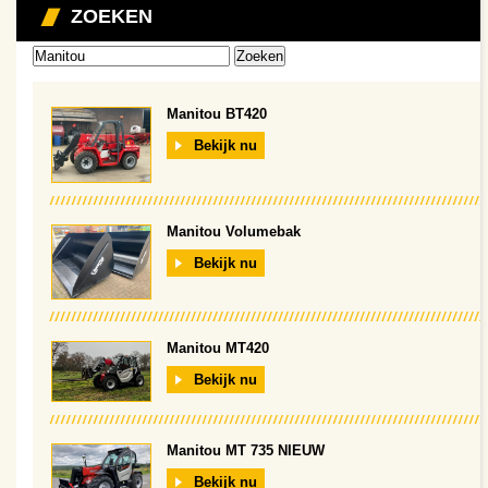
ZOEKEN
Manitou BT420
Bekijk nu
Manitou Volumebak
Bekijk nu
Manitou MT420
Bekijk nu
Manitou MT 735 NIEUW
Bekijk nu