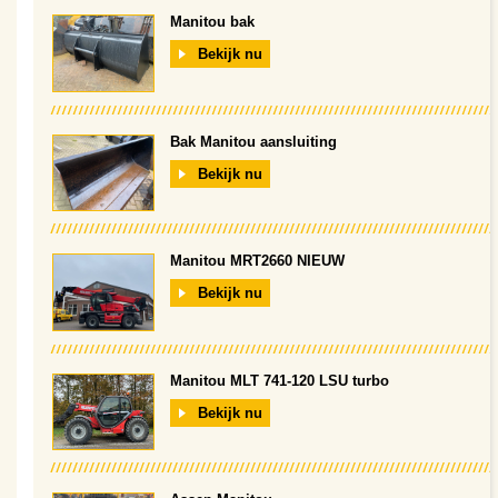
Manitou bak
Bekijk nu
Bak Manitou aansluiting
Bekijk nu
Manitou MRT2660 NIEUW
Bekijk nu
Manitou MLT 741-120 LSU turbo
Bekijk nu