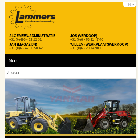
EN
ALGEMEEN/ADMINISTRATIE
JOS (VERKOOP)
+31 (0)493 - 31 22 31
+31 (0)6 - 53 11 47 40
JAN (MAGAZIJN)
WILLEM (WERKPLAATS/VERKOOP)
+31 (0)6 - 47 00 50 42
+31 (0)6 - 20 74 90 10
Menu