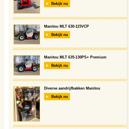
Bekijk nu
Manitou MLT 630-115VCP
Bekijk nu
Manitou MLT 635-130PS+ Premium
Bekijk nu
Diverse aandrijfbakken Manitou
Bekijk nu