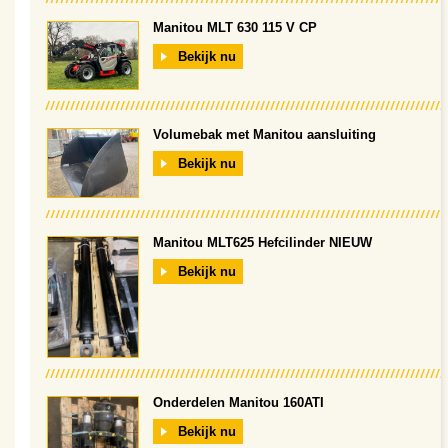
Manitou MLT 630 115 V CP
Bekijk nu
Volumebak met Manitou aansluiting
Bekijk nu
Manitou MLT625 Hefcilinder NIEUW
Bekijk nu
Onderdelen Manitou 160ATI
Bekijk nu