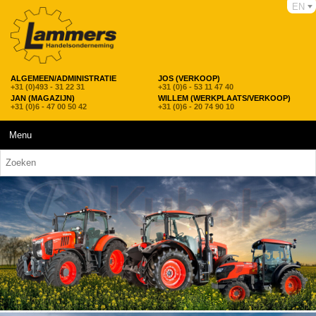
EN
ALGEMEEN/ADMINISTRATIE
JOS (VERKOOP)
+31 (0)493 - 31 22 31
+31 (0)6 - 53 11 47 40
JAN (MAGAZIJN)
WILLEM (WERKPLAATS/VERKOOP)
+31 (0)6 - 47 00 50 42
+31 (0)6 - 20 74 90 10
Menu