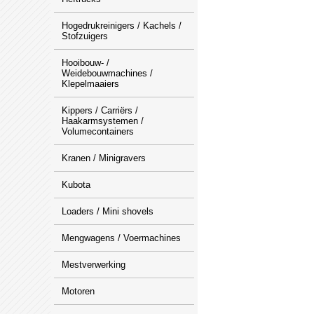
Hogedrukreinigers / Kachels /
Stofzuigers
Hooibouw- /
Weidebouwmachines /
Klepelmaaiers
Kippers / Carriërs /
Haakarmsystemen /
Volumecontainers
Kranen / Minigravers
Kubota
Loaders / Mini shovels
Mengwagens / Voermachines
Mestverwerking
Motoren