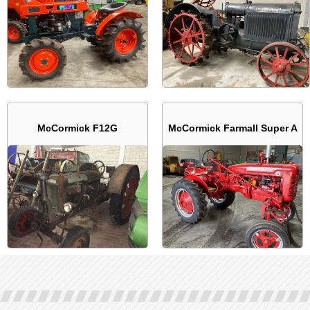
McCormick F12G
McCormick Farmall Super A