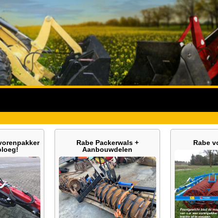
vorenpakker
Rabe Packerwals +
Rabe v
ploeg!
Aanbouwdelen