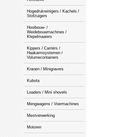
Hogedrukreinigers / Kachels /
Stofzuigers
Hooibouw- /
Weidebouwmachines /
Klepelmaaiers
Kippers / Carriërs /
Haakarmsystemen /
Volumecontainers
Kranen / Minigravers
Kubota
Loaders / Mini shovels
Mengwagens / Voermachines
Mestverwerking
Motoren