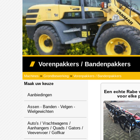
Vorenpakkers / Bandenpakkers
»
»
Machines
Grondbewerking
Vorenpakkers / Bandenpakkers
Maak uw keuze
Een echte Rabe 
Aanbiedingen
voor elke 
Assen - Banden - Velgen -
Wielgewichten
Auto's / Vrachtwagens /
Aanhangers / Quads / Gators /
Veevervoer / Golfkar