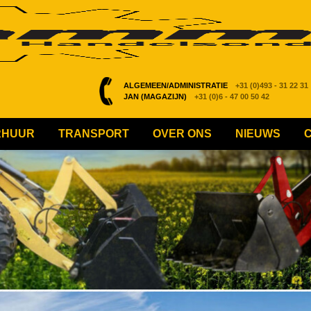
ALGEMEEN/ADMINISTRATIE
+31 (0)493 - 31 22 31
JAN (MAGAZIJN)
+31 (0)6 - 47 00 50 42
RHUUR
TRANSPORT
OVER ONS
NIEUWS