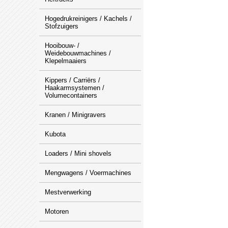
Hogedrukreinigers / Kachels /
Stofzuigers
Hooibouw- /
Weidebouwmachines /
Klepelmaaiers
Kippers / Carriërs /
Haakarmsystemen /
Volumecontainers
Kranen / Minigravers
Kubota
Loaders / Mini shovels
Mengwagens / Voermachines
Mestverwerking
Motoren