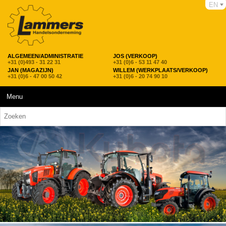
EN
ALGEMEEN/ADMINISTRATIE
JOS (VERKOOP)
+31 (0)493 - 31 22 31
+31 (0)6 - 53 11 47 40
JAN (MAGAZIJN)
WILLEM (WERKPLAATS/VERKOOP)
+31 (0)6 - 47 00 50 42
+31 (0)6 - 20 74 90 10
Menu