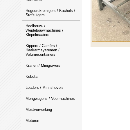
Hogedrukreinigers / Kachels /
Stofzuigers
Hooibouw- /
Weidebouwmachines /
Klepelmaaiers
Kippers / Carriërs /
Haakarmsystemen /
Volumecontainers
Kranen / Minigravers
Kubota
Loaders / Mini shovels
Mengwagens / Voermachines
Mestverwerking
Motoren