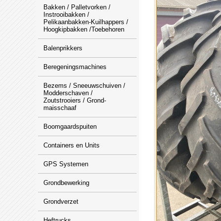
Bakken / Palletvorken /
Instrooibakken /
Pelikaanbakken-Kuilhappers /
Hoogkipbakken /Toebehoren
Balenprikkers
Beregeningsmachines
Bezems / Sneeuwschuiven /
Modderschaven /
Zoutstrooiers / Grond-
maisschaaf
Boomgaardspuiten
Containers en Units
GPS Systemen
Grondbewerking
Grondverzet
Heftrucks