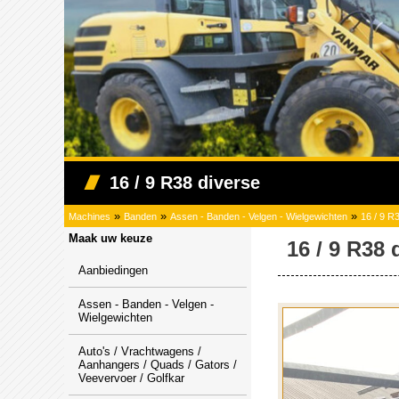
16 / 9 R38 diverse
»
»
»
Machines
Banden
Assen - Banden - Velgen - Wielgewichten
16 / 9 R
Maak uw keuze
16 / 9 R38 
Aanbiedingen
Assen - Banden - Velgen -
Wielgewichten
Auto's / Vrachtwagens /
Aanhangers / Quads / Gators /
Veevervoer / Golfkar