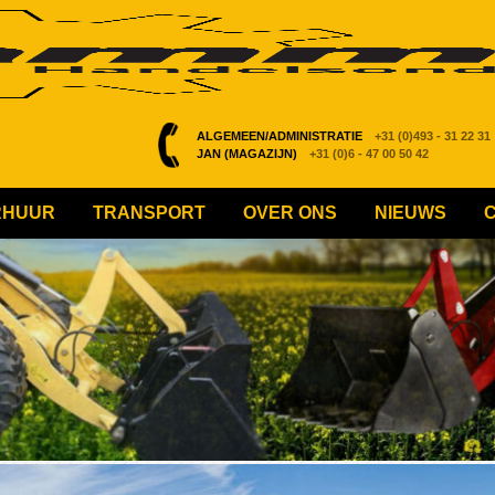
ALGEMEEN/ADMINISTRATIE
+31 (0)493 - 31 22 31
JAN (MAGAZIJN)
+31 (0)6 - 47 00 50 42
RHUUR
TRANSPORT
OVER ONS
NIEUWS