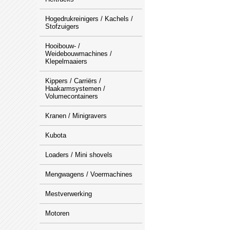
Hogedrukreinigers / Kachels /
Stofzuigers
Hooibouw- /
Weidebouwmachines /
Klepelmaaiers
Kippers / Carriërs /
Haakarmsystemen /
Volumecontainers
Kranen / Minigravers
Kubota
Loaders / Mini shovels
Mengwagens / Voermachines
Mestverwerking
Motoren