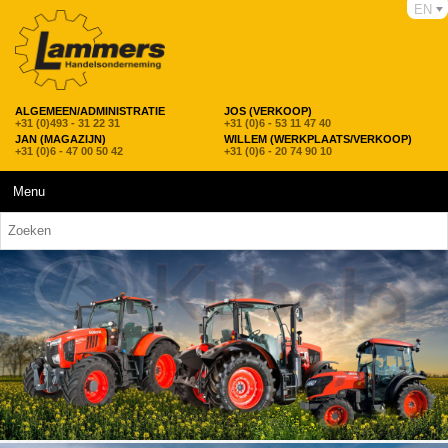
EN
ALGEMEEN/ADMINISTRATIE
JOS (VERKOOP)
+31 (0)493 - 31 22 31
+31 (0)6 - 53 11 47 40
JAN (MAGAZIJN)
WILLEM (WERKPLAATS/VERKOOP)
+31 (0)6 - 47 00 50 42
+31 (0)6 - 20 74 90 10
Menu