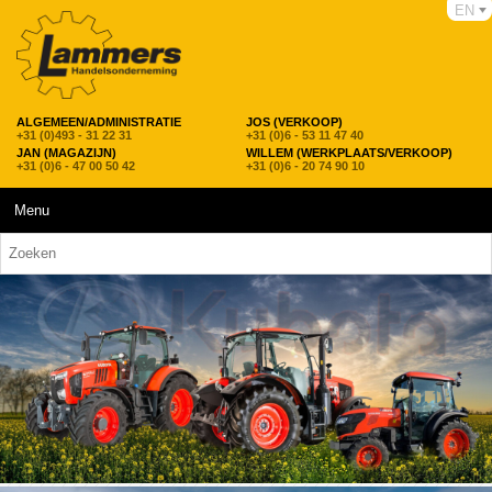
EN
ALGEMEEN/ADMINISTRATIE
JOS (VERKOOP)
+31 (0)493 - 31 22 31
+31 (0)6 - 53 11 47 40
JAN (MAGAZIJN)
WILLEM (WERKPLAATS/VERKOOP)
+31 (0)6 - 47 00 50 42
+31 (0)6 - 20 74 90 10
Menu