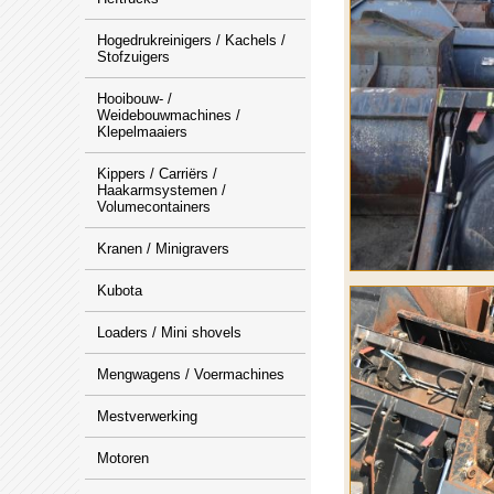
Hogedrukreinigers / Kachels /
Stofzuigers
Hooibouw- /
Weidebouwmachines /
Klepelmaaiers
Kippers / Carriërs /
Haakarmsystemen /
Volumecontainers
Kranen / Minigravers
Kubota
Loaders / Mini shovels
Mengwagens / Voermachines
Mestverwerking
Motoren