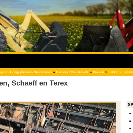
»
»
»
happers / Hoogkipbakken /Toebehoren
Loaders / Mini shovels
Bakken
Bakken / Toebeh
en, Schaeff en Terex
SP