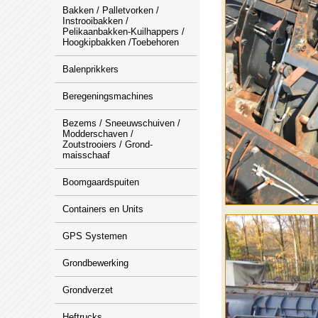
Bakken / Palletvorken /
Instrooibakken /
Pelikaanbakken-Kuilhappers /
Hoogkipbakken /Toebehoren
Balenprikkers
Beregeningsmachines
Bezems / Sneeuwschuiven /
Modderschaven /
Zoutstrooiers / Grond-
maisschaaf
Boomgaardspuiten
Containers en Units
GPS Systemen
Grondbewerking
Grondverzet
Heftrucks