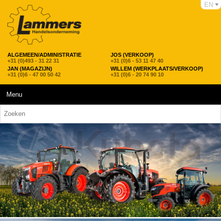
EN
ALGEMEEN/ADMINISTRATIE
JOS (VERKOOP)
+31 (0)493 - 31 22 31
+31 (0)6 - 53 11 47 40
JAN (MAGAZIJN)
WILLEM (WERKPLAATS/VERKOOP)
+31 (0)6 - 47 00 50 42
+31 (0)6 - 20 74 90 10
Menu