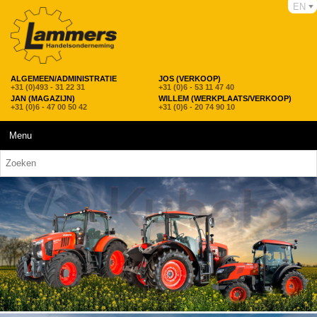
EN
ALGEMEEN/ADMINISTRATIE
JOS (VERKOOP)
+31 (0)493 - 31 22 31
+31 (0)6 - 53 11 47 40
JAN (MAGAZIJN)
WILLEM (WERKPLAATS/VERKOOP)
+31 (0)6 - 47 00 50 42
+31 (0)6 - 20 74 90 10
Menu