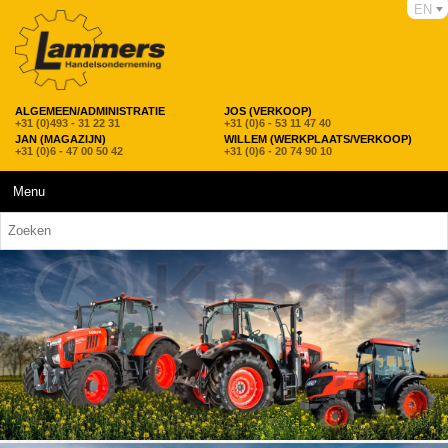
EN
ALGEMEEN/ADMINISTRATIE
JOS (VERKOOP)
+31 (0)493 - 31 22 31
+31 (0)6 - 53 11 47 40
JAN (MAGAZIJN)
WILLEM (WERKPLAATS/VERKOOP)
+31 (0)6 - 47 00 50 42
+31 (0)6 - 20 74 90 10
Menu