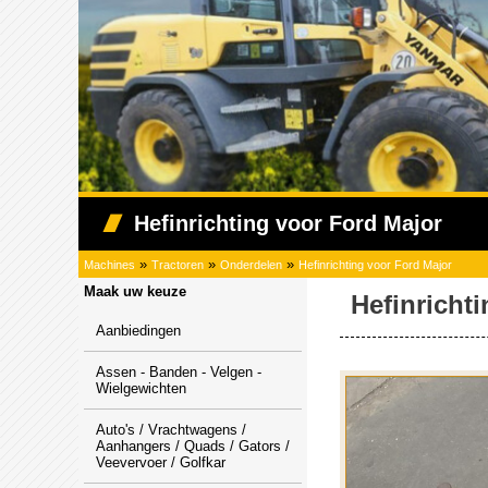
Hefinrichting voor Ford Major
»
»
»
Machines
Tractoren
Onderdelen
Hefinrichting voor Ford Major
Maak uw keuze
Hefinricht
Aanbiedingen
Assen - Banden - Velgen -
Wielgewichten
Auto's / Vrachtwagens /
Aanhangers / Quads / Gators /
Veevervoer / Golfkar