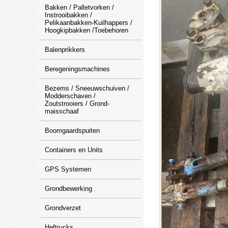
Bakken / Palletvorken /
Instrooibakken /
Pelikaanbakken-Kuilhappers /
Hoogkipbakken /Toebehoren
Balenprikkers
Beregeningsmachines
Bezems / Sneeuwschuiven /
Modderschaven /
Zoutstrooiers / Grond-
maisschaaf
Boomgaardspuiten
Containers en Units
GPS Systemen
Grondbewerking
Grondverzet
Heftrucks