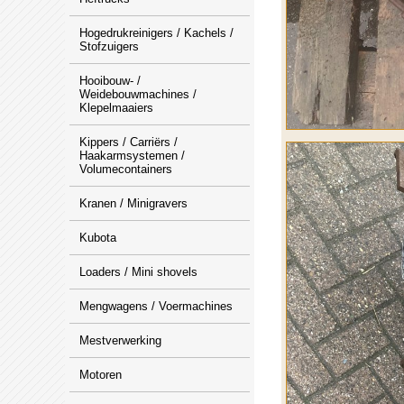
Hogedrukreinigers / Kachels /
Stofzuigers
Hooibouw- /
Weidebouwmachines /
Klepelmaaiers
Kippers / Carriërs /
Haakarmsystemen /
Volumecontainers
Kranen / Minigravers
Kubota
Loaders / Mini shovels
Mengwagens / Voermachines
Mestverwerking
Motoren