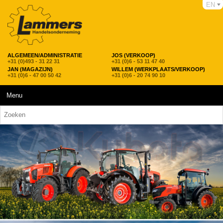
EN
ALGEMEEN/ADMINISTRATIE
JOS (VERKOOP)
+31 (0)493 - 31 22 31
+31 (0)6 - 53 11 47 40
JAN (MAGAZIJN)
WILLEM (WERKPLAATS/VERKOOP)
+31 (0)6 - 47 00 50 42
+31 (0)6 - 20 74 90 10
Menu