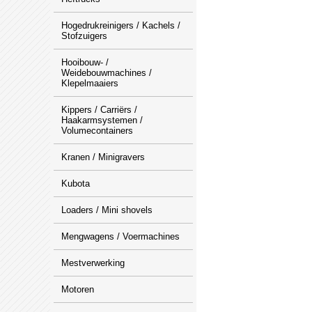
Hogedrukreinigers / Kachels /
Stofzuigers
Hooibouw- /
Weidebouwmachines /
Klepelmaaiers
Kippers / Carriërs /
Haakarmsystemen /
Volumecontainers
Kranen / Minigravers
Kubota
Loaders / Mini shovels
Mengwagens / Voermachines
Mestverwerking
Motoren