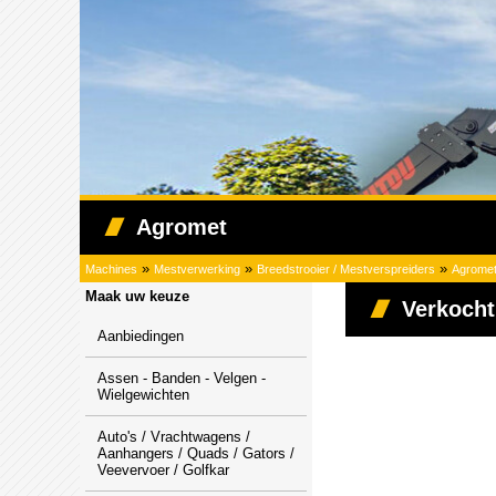
Agromet
»
»
»
Machines
Mestverwerking
Breedstrooier / Mestverspreiders
Agrome
Maak uw keuze
Verkocht
Aanbiedingen
Assen - Banden - Velgen -
Wielgewichten
Auto's / Vrachtwagens /
Aanhangers / Quads / Gators /
Veevervoer / Golfkar