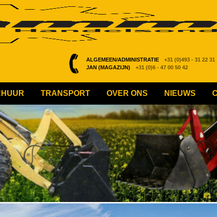
ALGEMEEN/ADMINISTRATIE
+31 (0)493 - 31 22 31
JAN (MAGAZIJN)
+31 (0)6 - 47 00 50 42
RHUUR
TRANSPORT
OVER ONS
NIEUWS