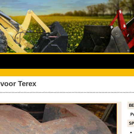
voor Terex
BE
Pr
SP