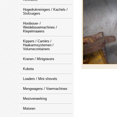
Hogedrukreinigers / Kachels /
Stofzuigers
Hooibouw- /
Weidebouwmachines /
Klepelmaaiers
Kippers / Carriërs /
Haakarmsystemen /
Volumecontainers
Kranen / Minigravers
Kubota
Loaders / Mini shovels
Mengwagens / Voermachines
Mestverwerking
Motoren