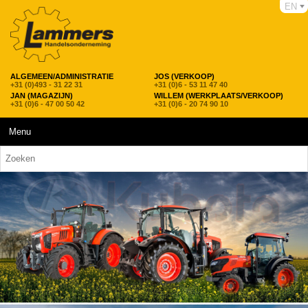
EN
ALGEMEEN/ADMINISTRATIE
JOS (VERKOOP)
+31 (0)493 - 31 22 31
+31 (0)6 - 53 11 47 40
JAN (MAGAZIJN)
WILLEM (WERKPLAATS/VERKOOP)
+31 (0)6 - 47 00 50 42
+31 (0)6 - 20 74 90 10
Menu