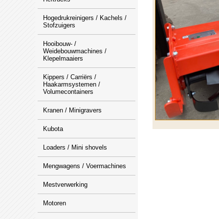
Hogedrukreinigers / Kachels /
Stofzuigers
Hooibouw- /
Weidebouwmachines /
Klepelmaaiers
Kippers / Carriërs /
Haakarmsystemen /
Volumecontainers
Kranen / Minigravers
Kubota
Loaders / Mini shovels
Mengwagens / Voermachines
Mestverwerking
Motoren