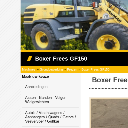
Boxer Frees GF150
»
»
»
Machines
Grondbewerking
Frezen
Boxer Frees GF150
Maak uw keuze
Boxer Fre
Aanbiedingen
Assen - Banden - Velgen -
Wielgewichten
Auto's / Vrachtwagens /
Aanhangers / Quads / Gators /
Veevervoer / Golfkar