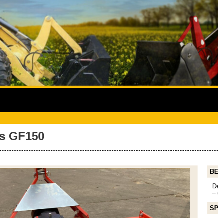
es GF150
BE
D
– 
SP