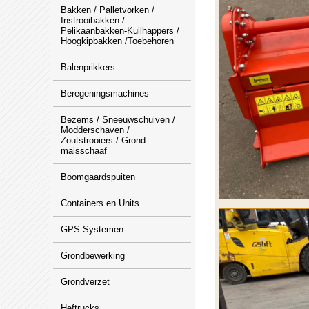
Bakken / Palletvorken /
Instrooibakken /
Pelikaanbakken-Kuilhappers /
Hoogkipbakken /Toebehoren
Balenprikkers
Beregeningsmachines
Bezems / Sneeuwschuiven /
Modderschaven /
Zoutstrooiers / Grond-
maisschaaf
Boomgaardspuiten
Containers en Units
GPS Systemen
Grondbewerking
Grondverzet
Heftrucks