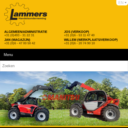
EN
ALGEMEEN/ADMINISTRATIE
JOS (VERKOOP)
+31 (0)493 - 31 22 31
+31 (0)6 - 53 11 47 40
JAN (MAGAZIJN)
WILLEM (WERKPLAATS/VERKOOP)
+31 (0)6 - 47 00 50 42
+31 (0)6 - 20 74 90 10
Menu