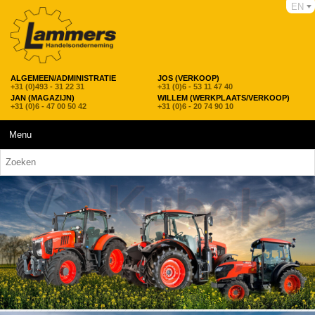
EN
ALGEMEEN/ADMINISTRATIE
JOS (VERKOOP)
+31 (0)493 - 31 22 31
+31 (0)6 - 53 11 47 40
JAN (MAGAZIJN)
WILLEM (WERKPLAATS/VERKOOP)
+31 (0)6 - 47 00 50 42
+31 (0)6 - 20 74 90 10
Menu