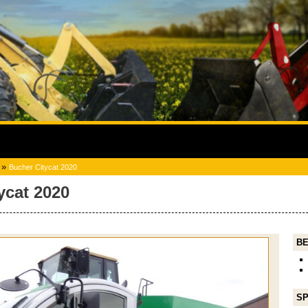
»
Bucher Citycat 2020
ycat 2020
BE
SP