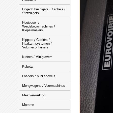
Hogedrukreinigers / Kachels /
Stofzuigers
Hooibouw- /
Weidebouwmachines /
Klepelmaaiers
Kippers / Carriërs /
Haakarmsystemen /
Volumecontainers
Kranen / Minigravers
Kubota
Loaders / Mini shovels
Mengwagens / Voermachines
Mestverwerking
Motoren