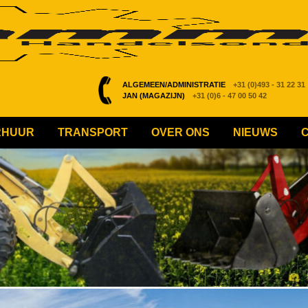
ALGEMEEN/ADMINISTRATIE
+31 (0)493 - 31 22 31
JAN (MAGAZIJN)
+31 (0)6 - 47 00 50 42
RHUUR
TRANSPORT
OVER ONS
NIEUWS