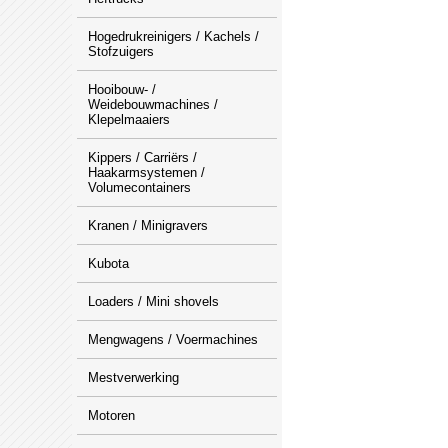
Hogedrukreinigers / Kachels /
Stofzuigers
Hooibouw- /
Weidebouwmachines /
Klepelmaaiers
Kippers / Carriërs /
Haakarmsystemen /
Volumecontainers
Kranen / Minigravers
Kubota
Loaders / Mini shovels
Mengwagens / Voermachines
Mestverwerking
Motoren