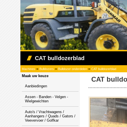
CAT bulldozerblad
»
»
»
Machines
Bulldozers
Bulldozer onderdelen
CAT bulldozerblad
Maak uw keuze
CAT bulldo
Aanbiedingen
Assen - Banden - Velgen -
Wielgewichten
Auto's / Vrachtwagens /
Aanhangers / Quads / Gators /
Veevervoer / Golfkar