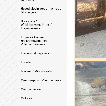
Hogedrukreinigers / Kachels /
Stofzuigers
Hooibouw- /
Weidebouwmachines /
Klepelmaaiers
Kippers / Carriërs /
Haakarmsystemen /
Volumecontainers
Kranen / Minigravers
Kubota
Loaders / Mini shovels
Mengwagens / Voermachines
Mestverwerking
Motoren