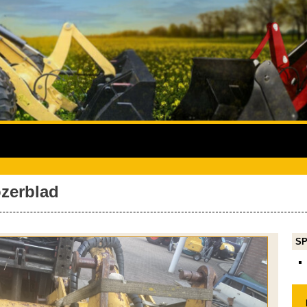
zerblad
SP