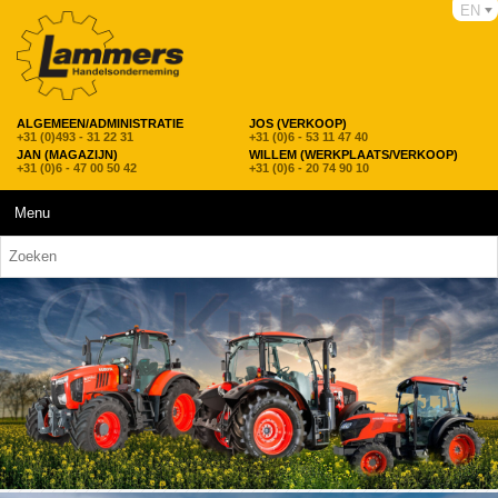
EN
ALGEMEEN/ADMINISTRATIE
JOS (VERKOOP)
+31 (0)493 - 31 22 31
+31 (0)6 - 53 11 47 40
JAN (MAGAZIJN)
WILLEM (WERKPLAATS/VERKOOP)
+31 (0)6 - 47 00 50 42
+31 (0)6 - 20 74 90 10
Menu