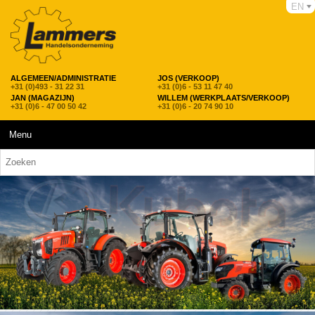
EN
ALGEMEEN/ADMINISTRATIE
JOS (VERKOOP)
+31 (0)493 - 31 22 31
+31 (0)6 - 53 11 47 40
JAN (MAGAZIJN)
WILLEM (WERKPLAATS/VERKOOP)
+31 (0)6 - 47 00 50 42
+31 (0)6 - 20 74 90 10
Menu