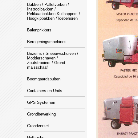
Bakken / Palletvorken /
Instrooibakken /
Pelikaanbakken-Kuilhappers /
Hoogkipbakken /Toebehoren
Balenprikkers
Beregeningsmachines
Bezems / Sneeuwschuiven /
Modderschaven /
Zoutstrooiers / Grond-
maisschaaf
Boomgaardspuiten
Containers en Units
GPS Systemen
Grondbewerking
Grondverzet
Heftrucks