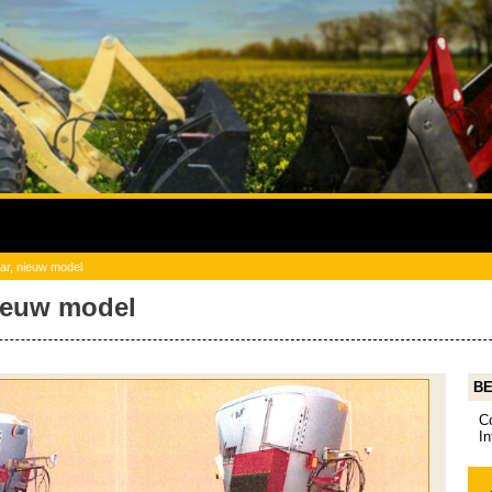
r, nieuw model
ieuw model
BE
C
I