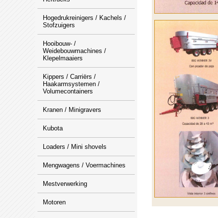
Hogedrukreinigers / Kachels /
Stofzuigers
Hooibouw- /
Weidebouwmachines /
Klepelmaaiers
Kippers / Carriërs /
Haakarmsystemen /
Volumecontainers
Kranen / Minigravers
Kubota
Loaders / Mini shovels
Mengwagens / Voermachines
Mestverwerking
Motoren