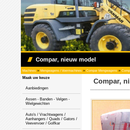
Compar, nieuw model
»
»
»
Machines
Mengwagens / Voermachines
Compar Mengwagens
Compa
Maak uw keuze
Compar, n
Aanbiedingen
Assen - Banden - Velgen -
Wielgewichten
Auto's / Vrachtwagens /
Aanhangers / Quads / Gators /
Veevervoer / Golfkar