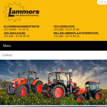
EN
ALGEMEEN/ADMINISTRATIE
JOS (VERKOOP)
+31 (0)493 - 31 22 31
+31 (0)6 - 53 11 47 40
JAN (MAGAZIJN)
WILLEM (WERKPLAATS/VERKOOP)
+31 (0)6 - 47 00 50 42
+31 (0)6 - 20 74 90 10
Menu