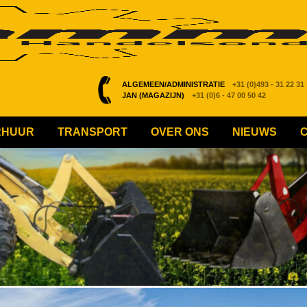
ALGEMEEN/ADMINISTRATIE
+31 (0)493 - 31 22 31
JAN (MAGAZIJN)
+31 (0)6 - 47 00 50 42
RHUUR
TRANSPORT
OVER ONS
NIEUWS