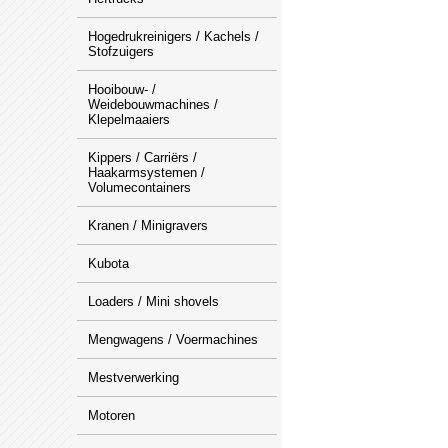
Hogedrukreinigers / Kachels /
Stofzuigers
Hooibouw- /
Weidebouwmachines /
Klepelmaaiers
Kippers / Carriërs /
Haakarmsystemen /
Volumecontainers
Kranen / Minigravers
Kubota
Loaders / Mini shovels
Mengwagens / Voermachines
Mestverwerking
Motoren