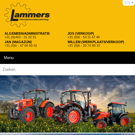
EN
ALGEMEEN/ADMINISTRATIE
JOS (VERKOOP)
+31 (0)493 - 31 22 31
+31 (0)6 - 53 11 47 40
JAN (MAGAZIJN)
WILLEM (WERKPLAATS/VERKOOP)
+31 (0)6 - 47 00 50 42
+31 (0)6 - 20 74 90 10
Menu