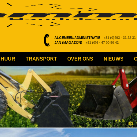
ALGEMEEN/ADMINISTRATIE
+31 (0)493 - 31 22 31
JAN (MAGAZIJN)
+31 (0)6 - 47 00 50 42
RHUUR
TRANSPORT
OVER ONS
NIEUWS