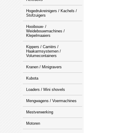
Hogedrukreinigers / Kachels /
Stofzuigers
Hooibouw- /
Weidebouwmachines /
Klepelmaaiers
Kippers / Carriërs /
Haakarmsystemen /
Volumecontainers
Kranen / Minigravers
Kubota
Loaders / Mini shovels
Mengwagens / Voermachines
Mestverwerking
Motoren