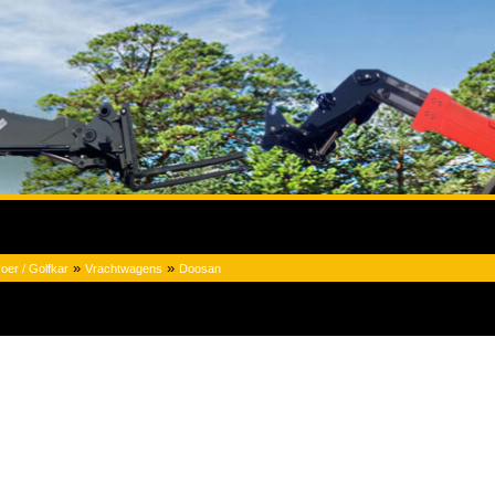
»
»
oer / Golfkar
Vrachtwagens
Doosan