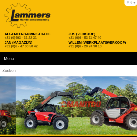
EN
ALGEMEEN/ADMINISTRATIE
JOS (VERKOOP)
+31 (0)493 - 31 22 31
+31 (0)6 - 53 11 47 40
JAN (MAGAZIJN)
WILLEM (WERKPLAATS/VERKOOP)
+31 (0)6 - 47 00 50 42
+31 (0)6 - 20 74 90 10
Menu