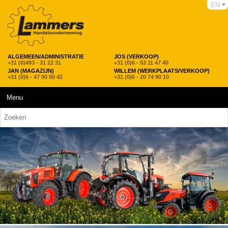
EN
ALGEMEEN/ADMINISTRATIE
JOS (VERKOOP)
+31 (0)493 - 31 22 31
+31 (0)6 - 53 11 47 40
JAN (MAGAZIJN)
WILLEM (WERKPLAATS/VERKOOP)
+31 (0)6 - 47 00 50 42
+31 (0)6 - 20 74 90 10
Menu