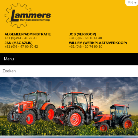
EN
ALGEMEEN/ADMINISTRATIE
JOS (VERKOOP)
+31 (0)493 - 31 22 31
+31 (0)6 - 53 11 47 40
JAN (MAGAZIJN)
WILLEM (WERKPLAATS/VERKOOP)
+31 (0)6 - 47 00 50 42
+31 (0)6 - 20 74 90 10
Menu