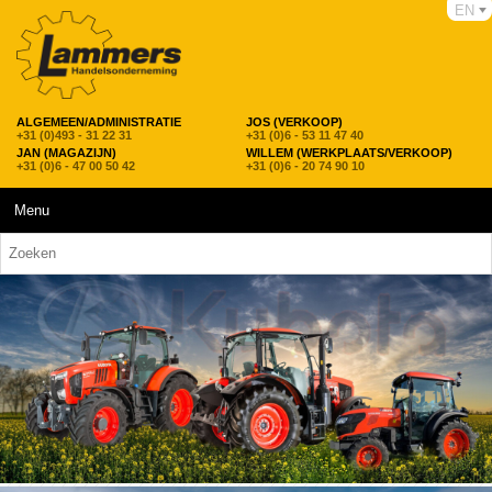
EN
ALGEMEEN/ADMINISTRATIE
JOS (VERKOOP)
+31 (0)493 - 31 22 31
+31 (0)6 - 53 11 47 40
JAN (MAGAZIJN)
WILLEM (WERKPLAATS/VERKOOP)
+31 (0)6 - 47 00 50 42
+31 (0)6 - 20 74 90 10
Menu