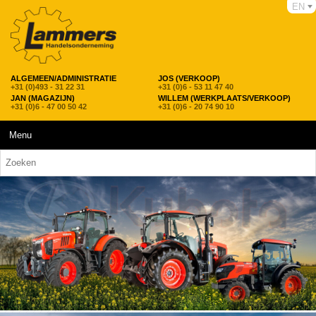
EN
ALGEMEEN/ADMINISTRATIE
JOS (VERKOOP)
+31 (0)493 - 31 22 31
+31 (0)6 - 53 11 47 40
JAN (MAGAZIJN)
WILLEM (WERKPLAATS/VERKOOP)
+31 (0)6 - 47 00 50 42
+31 (0)6 - 20 74 90 10
Menu