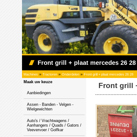
Front grill + plaat mercedes 26 28
»
»
»
Machines
Tractoren
Onderdelen
Front grill + plaat mercedes 26 28
Maak uw keuze
Front grill
Aanbiedingen
Assen - Banden - Velgen -
Wielgewichten
Auto's / Vrachtwagens /
Aanhangers / Quads / Gators /
Veevervoer / Golfkar