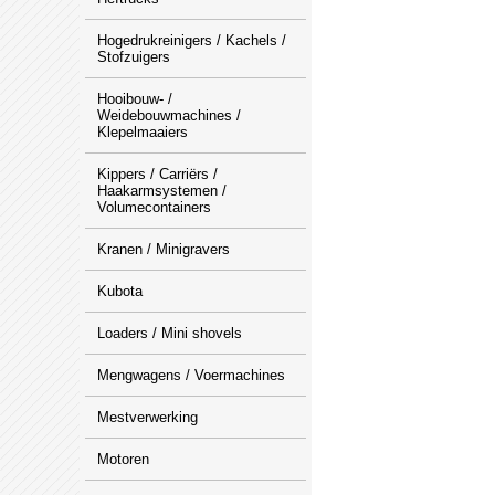
Hogedrukreinigers / Kachels /
Stofzuigers
Hooibouw- /
Weidebouwmachines /
Klepelmaaiers
Kippers / Carriërs /
Haakarmsystemen /
Volumecontainers
Kranen / Minigravers
Kubota
Loaders / Mini shovels
Mengwagens / Voermachines
Mestverwerking
Motoren