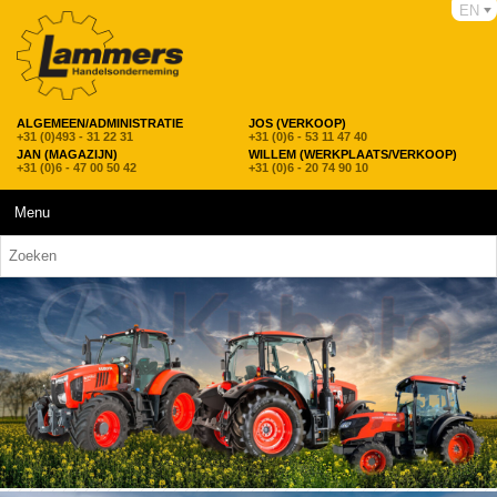
EN
ALGEMEEN/ADMINISTRATIE
JOS (VERKOOP)
+31 (0)493 - 31 22 31
+31 (0)6 - 53 11 47 40
JAN (MAGAZIJN)
WILLEM (WERKPLAATS/VERKOOP)
+31 (0)6 - 47 00 50 42
+31 (0)6 - 20 74 90 10
Menu