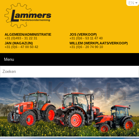
EN
ALGEMEEN/ADMINISTRATIE
JOS (VERKOOP)
+31 (0)493 - 31 22 31
+31 (0)6 - 53 11 47 40
JAN (MAGAZIJN)
WILLEM (WERKPLAATS/VERKOOP)
+31 (0)6 - 47 00 50 42
+31 (0)6 - 20 74 90 10
Menu