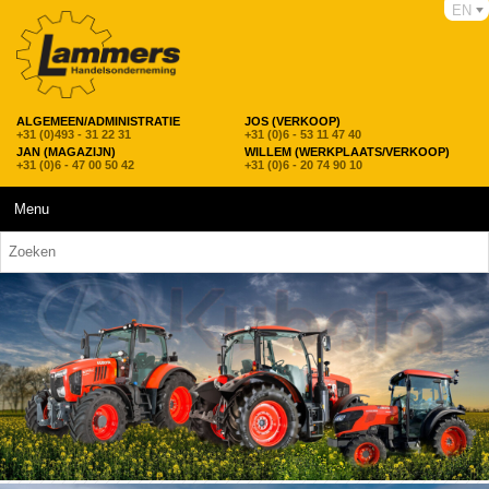
EN
ALGEMEEN/ADMINISTRATIE
JOS (VERKOOP)
+31 (0)493 - 31 22 31
+31 (0)6 - 53 11 47 40
JAN (MAGAZIJN)
WILLEM (WERKPLAATS/VERKOOP)
+31 (0)6 - 47 00 50 42
+31 (0)6 - 20 74 90 10
Menu