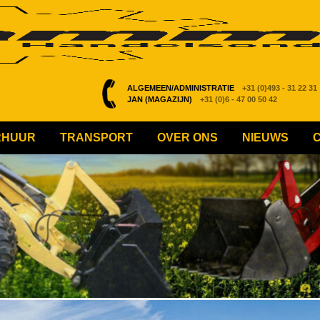
ALGEMEEN/ADMINISTRATIE
+31 (0)493 - 31 22 31
JAN (MAGAZIJN)
+31 (0)6 - 47 00 50 42
RHUUR
TRANSPORT
OVER ONS
NIEUWS