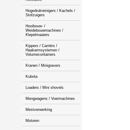
Hogedrukreinigers / Kachels /
Stofzuigers
Hooibouw- /
Weidebouwmachines /
Klepelmaaiers
Kippers / Carriërs /
Haakarmsystemen /
Volumecontainers
Kranen / Minigravers
Kubota
Loaders / Mini shovels
Mengwagens / Voermachines
Mestverwerking
Motoren